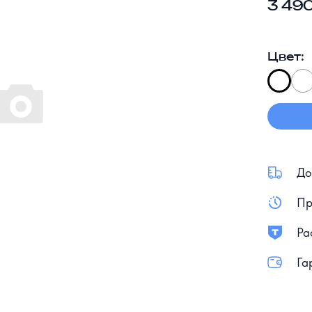
3 490
Цвет:
До
Пр
Ра
Га