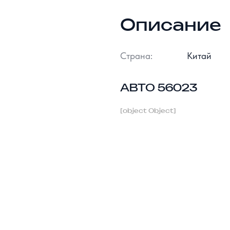
Описание
Страна:
Китай
АВТО 56023
[object Object]