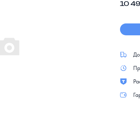
10 49
До
Пр
Ра
Га