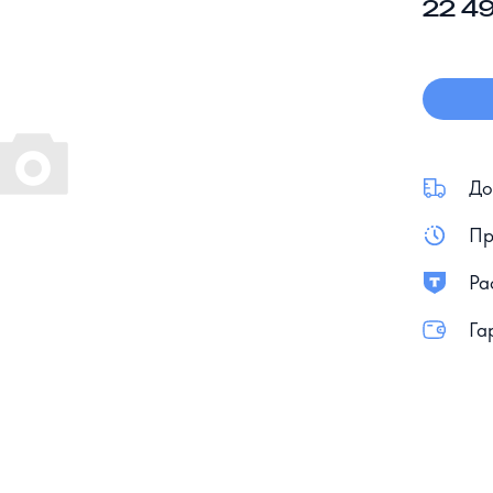
22 49
До
Пр
Ра
Га