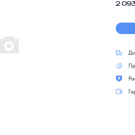
2 093
До
Пр
Ра
Га