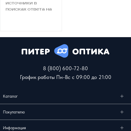
источники в
поисках ответа на
данный вопрос,
Подробнее
большинство
информации будет
про то, что
купаться в
контактных линзах
опасно. Лишь
немногие
утверждают, что
8 (800) 600-72-80
линзы целиком и
полностью
График работы Пн-Вс с 09:00 до 21:00
безопасны. Кому
же верить? В
данном вопросе
Каталог
следует опираться
на мнение
Покупателю
большинства.
Информация