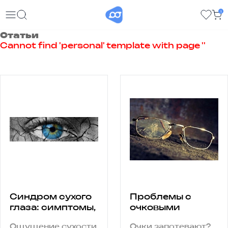
1
Статьи
Cannot find 'personal' template with page ''
Синдром сухого
Проблемы с
глаза: симптомы,
очковыми
причины и
линзами легко
Ощущение сухости
Очки запотевают?